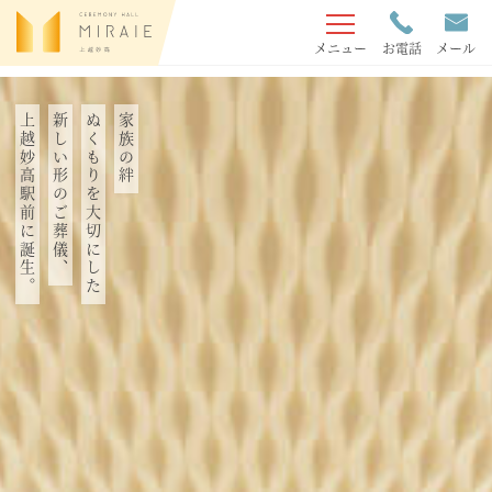
メニュー
お電話
メール
上越妙高駅前に誕生。
新しい形のご葬儀、
ぬくもりを大切にした
家族の絆